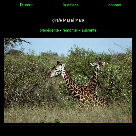
l'auteur
la galerie
contact
girafe Masaî Mara
précédente
-
remonter
-
suivante