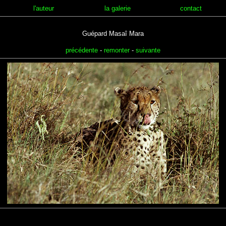
l'auteur
la galerie
contact
Guépard Masaî Mara
précédente
-
remonter
-
suivante