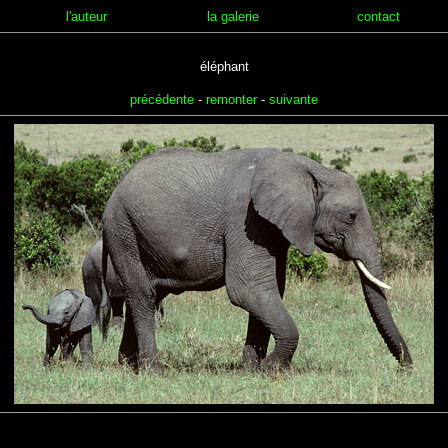
l'auteur
la galerie
contact
éléphant
précédente
-
remonter
-
suivante