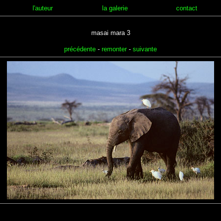
l'auteur
la galerie
contact
masai mara 3
précédente
-
remonter
-
suivante